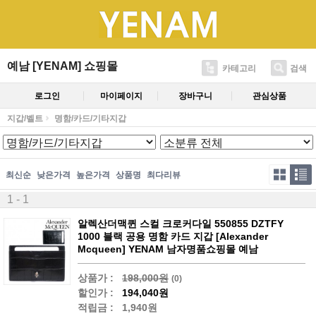
예남 [YENAM] 쇼핑몰
카테고리
검색
로그인
마이페이지
장바구니
관심상품
지갑/벨트
명함/카드/기타지갑
최신순
낮은가격
높은가격
상품명
최다리뷰
1 - 1
알렉산더맥퀸 스컬 크로커다일 550855 DZTFY
1000 블랙 공용 명함 카드 지갑 [Alexander
Mcqueen] YENAM 남자명품쇼핑몰 예남
상품가 :
198,000원
(0)
할인가 :
194,040원
적립금 :
1,940원