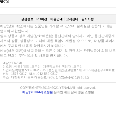
0
상점정보
PC버젼
이용안내
고객센터
공지사항
예남(상호:예윤)에서는 진품만을 거래할 수 있으며, 불확실한 상품의 거래는
엄격히 제한됩니다.
일부 상품의 경우 예남(상호:예윤)은 통신판매의 당사자가 아닌 통신판매중개
자로서 상품, 상품정보, 거래에 대한 책임이 제한될 수 으므로, 각 상품 페이지
에서 구체적인 내용을 확인하시기 바랍니다.
예남(상호:예윤)에서 제공하는 모든 이미지 및 컨텐츠는 관련법규에 의해 보호
받고 있으며 무단 복사 및 배포를 금지합니다.
예남(YENAM)
상호명 : 예윤 | 대표 : 오주성 | 개인정보관리책임자 : 오주성
사업자등록번호 :212-18-25875 | 통신판매업신고번호 : 제 2017-대전중구-0031호
전화 : 1577-0817 | 팩스 : 042-582-0817
주소 : 대전광역시 중구 대둔산로420번길 52(산성동) 1층 101호
COPYRIGHTⓒ 2013~2021 YENAM All right reserved.
예남 [YENAM] 쇼핑몰
온라인 대표 남자 명품 쇼핑몰