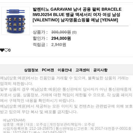
발렌티노 GARAVANI 남녀 공용 팔찌 BRACELE
IW0J0254 BLUE 뱅글 액세서리 여자 여성 남성
[VALENTINO] 남자명품쇼핑몰 예남 [YENAM]
상품가 :
300,000원
(0)
할인가 :
294,000원
적립금 :
2,940원
0
상점정보
PC버젼
이용안내
고객센터
공지사항
예남(상호:예윤)에서는 진품만을 거래할 수 있으며, 불확실한 상품의 거래는
엄격히 제한됩니다.
일부 상품의 경우 예남(상호:예윤)은 통신판매의 당사자가 아닌 통신판매중개
자로서 상품, 상품정보, 거래에 대한 책임이 제한될 수 으므로, 각 상품 페이지
에서 구체적인 내용을 확인하시기 바랍니다.
예남(상호:예윤)에서 제공하는 모든 이미지 및 컨텐츠는 관련법규에 의해 보호
받고 있으며 무단 복사 및 배포를 금지합니다.
예남(YENAM)
상호명 : 예윤 | 대표 : 오주성 | 개인정보관리책임자 : 오주성
사업자등록번호 :212-18-25875 | 통신판매업신고번호 : 제 2017-대전중구-0031호
전화 : 1577-0817 | 팩스 : 042-582-0817