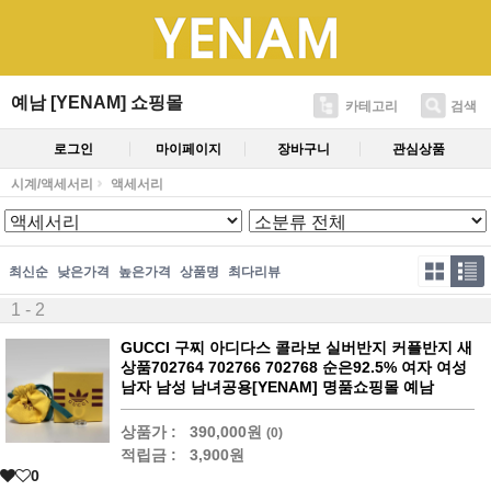
예남 [YENAM] 쇼핑몰
카테고리
검색
로그인
마이페이지
장바구니
관심상품
시계/액세서리
액세서리
최신순
낮은가격
높은가격
상품명
최다리뷰
1 - 2
GUCCI 구찌 아디다스 콜라보 실버반지 커플반지 새
상품702764 702766 702768 순은92.5% 여자 여성
남자 남성 남녀공용[YENAM] 명품쇼핑몰 예남
상품가 :
390,000원
(0)
적립금 :
3,900원
0