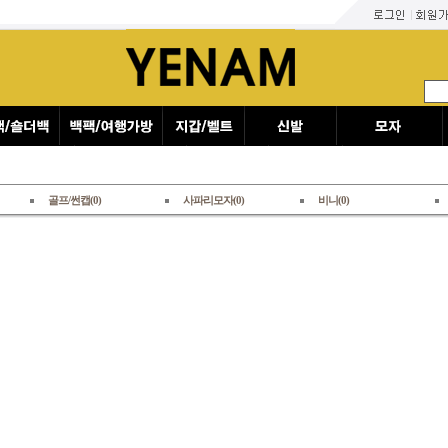
골프/썬캡(0)
사파리모자(0)
비니(0)