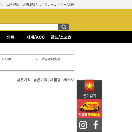
바지(0)
수영복/속옷(0)
낮은가격
|
높은가격
|
제품평
|
제조사