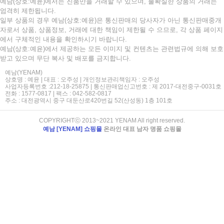
예남(상호:예윤)에서는 진품만을 거래할 수 있으며, 불확실한 상품의 거래는
엄격히 제한됩니다.
일부 상품의 경우 예남(상호:예윤)은 통신판매의 당사자가 아닌 통신판매중개
자로서 상품, 상품정보, 거래에 대한 책임이 제한될 수 으므로, 각 상품 페이지
에서 구체적인 내용을 확인하시기 바랍니다.
예남(상호:예윤)에서 제공하는 모든 이미지 및 컨텐츠는 관련법규에 의해 보호
받고 있으며 무단 복사 및 배포를 금지합니다.
예남(YENAM)
상호명 : 예윤 | 대표 : 오주성 | 개인정보관리책임자 : 오주성
사업자등록번호 :212-18-25875 | 통신판매업신고번호 : 제 2017-대전중구-0031호
전화 : 1577-0817 | 팩스 : 042-582-0817
주소 : 대전광역시 중구 대둔산로420번길 52(산성동) 1층 101호
COPYRIGHTⓒ 2013~2021 YENAM All right reserved.
예남 [YENAM] 쇼핑몰
온라인 대표 남자 명품 쇼핑몰