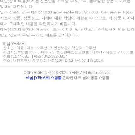
예남(상호:예윤)에서는 진품만을 거래할 수 있으며, 불확실한 상품의 거래는
엄격히 제한됩니다.
일부 상품의 경우 예남(상호:예윤)은 통신판매의 당사자가 아닌 통신판매중개
자로서 상품, 상품정보, 거래에 대한 책임이 제한될 수 으므로, 각 상품 페이지
에서 구체적인 내용을 확인하시기 바랍니다.
예남(상호:예윤)에서 제공하는 모든 이미지 및 컨텐츠는 관련법규에 의해 보호
받고 있으며 무단 복사 및 배포를 금지합니다.
예남(YENAM)
상호명 : 예윤 | 대표 : 오주성 | 개인정보관리책임자 : 오주성
사업자등록번호 :212-18-25875 | 통신판매업신고번호 : 제 2017-대전중구-0031호
전화 : 1577-0817 | 팩스 : 042-582-0817
주소 : 대전광역시 중구 대둔산로420번길 52(산성동) 1층 101호
COPYRIGHTⓒ 2013~2021 YENAM All right reserved.
예남 [YENAM] 쇼핑몰
온라인 대표 남자 명품 쇼핑몰