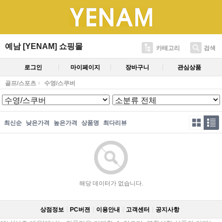
예남 [YENAM] 쇼핑몰
카테고리
검색
로그인
마이페이지
장바구니
관심상품
골프/스포츠
수영/스쿠버
최신순
낮은가격
높은가격
상품명
최다리뷰
해당 데이터가 없습니다.
상점정보
PC버젼
이용안내
고객센터
공지사항