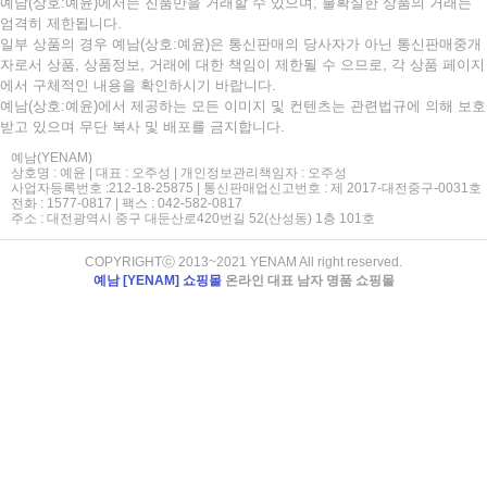
예남(상호:예윤)에서는 진품만을 거래할 수 있으며, 불확실한 상품의 거래는
엄격히 제한됩니다.
일부 상품의 경우 예남(상호:예윤)은 통신판매의 당사자가 아닌 통신판매중개
자로서 상품, 상품정보, 거래에 대한 책임이 제한될 수 으므로, 각 상품 페이지
에서 구체적인 내용을 확인하시기 바랍니다.
예남(상호:예윤)에서 제공하는 모든 이미지 및 컨텐츠는 관련법규에 의해 보호
받고 있으며 무단 복사 및 배포를 금지합니다.
예남(YENAM)
상호명 : 예윤 | 대표 : 오주성 | 개인정보관리책임자 : 오주성
사업자등록번호 :212-18-25875 | 통신판매업신고번호 : 제 2017-대전중구-0031호
전화 : 1577-0817 | 팩스 : 042-582-0817
주소 : 대전광역시 중구 대둔산로420번길 52(산성동) 1층 101호
COPYRIGHTⓒ 2013~2021 YENAM All right reserved.
예남 [YENAM] 쇼핑몰
온라인 대표 남자 명품 쇼핑몰