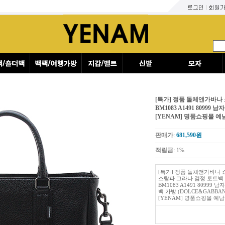
[특가] 정품 돌체앤가바나 쇼핑 비텔로 스탐파 그라나 검정 토트백 정품 BM1083 A1491
예남
[특가] 정품 돌체앤가바나
BM1083 A1491 80999
[YENAM] 명품쇼핑몰 예
판매가
:
681,590
원
적립금
: 1%
[특가] 정품 돌체앤가바나 
스탐파 그라나 검정 토트백
BM1083 A1491 80999 
백 가방 (DOLCE&GABBAN
[YENAM] 명품쇼핑몰 예남