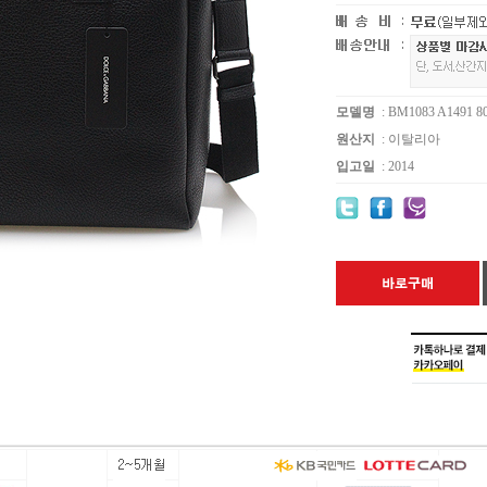
모델명
: BM1083 A1491 8
원산지
: 이탈리아
입고일
: 2014