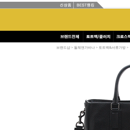
브랜드샵
>
돌체앤가바나
>
토트백&서류가방
>
(DOLCE&GABBANA)
[YENAM] 명품쇼핑몰 