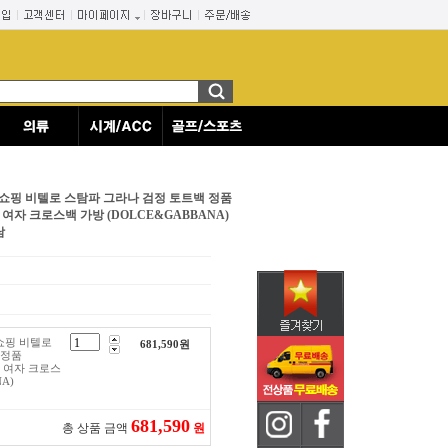
 80999 남자 여자 크로스백 가방
 쇼핑 비텔로 스탐파 그라나 검정 토트백 정품
 남자 여자 크로스백 가방 (DOLCE&GABBANA)
남
쇼핑 비텔로
681,590
원
 정품
남자 여자 크로스
A)
681,590
총 상품 금액
원