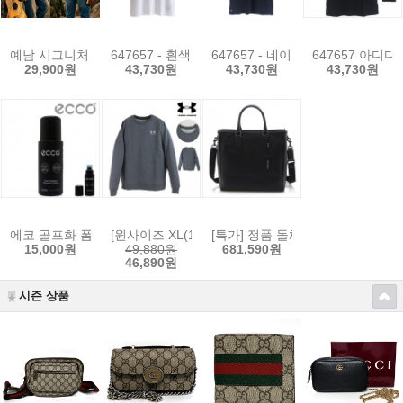
예남 시그니처 오버핏 반팔 라운드 면 100% 티셔츠 남녀공용 빅사이즈
647657 - 흰색 H64604 화이트 아디다스 골프 남성
647657 - 네이비 - H64605 
647657 아디다
29,900원
43,730원
43,730원
43,730원
에코 골프화 폼 클리너 아웃도어 슈케어 9033610-00100 가죽 신발관리용품 운동
[원사이즈 XL(105)] 언더아머 남성 라이벌 플리스 후
[특가] 정품 돌체앤가바나 쇼핑 비텔로
15,000원
49,880원
681,590원
46,890원
시즌 상품