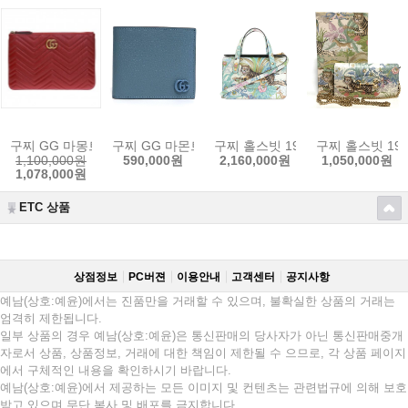
구찌 GG 마몽트 클러치 금장 525541 6438 손 가방 선물포장가능 [GUC
구찌 GG 마몬트 돌라 카프 남성 반지갑 스위트 블루 428
구찌 홀스빗 1955 타이거 숄더백지갑 
구찌 홀스빗 195
1,100,000원
590,000원
2,160,000원
1,050,000원
1,078,000원
ETC 상품
상점정보
PC버젼
이용안내
고객센터
공지사항
예남(상호:예윤)에서는 진품만을 거래할 수 있으며, 불확실한 상품의 거래는
엄격히 제한됩니다.
일부 상품의 경우 예남(상호:예윤)은 통신판매의 당사자가 아닌 통신판매중개
자로서 상품, 상품정보, 거래에 대한 책임이 제한될 수 으므로, 각 상품 페이지
에서 구체적인 내용을 확인하시기 바랍니다.
예남(상호:예윤)에서 제공하는 모든 이미지 및 컨텐츠는 관련법규에 의해 보호
받고 있으며 무단 복사 및 배포를 금지합니다.