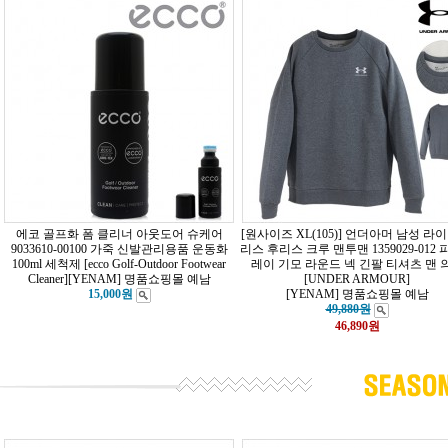
에코 골프화 폼 클리너 아웃도어 슈케어
[원사이즈 XL(105)] 언더아머 남성 라
9033610-00100 가죽 신발관리용품 운동화
리스 후리스 크루 맨투맨 1359029-012
100ml 세척제 [ecco Golf-Outdoor Footwear
레이 기모 라운드 넥 긴팔 티셔츠 맨 
Cleaner]
[YENAM] 명품쇼핑몰 예남
[UNDER ARMOUR]
15,000원
[YENAM] 명품쇼핑몰 예남
49,880원
46,890
원