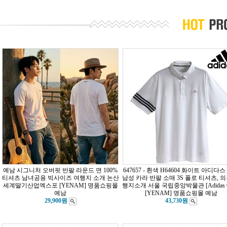
예남 시그니처 오버핏 반팔 라운드 면 100%
647657 - 흰색 H64604 화이트 아디다
티셔츠 남녀공용 빅사이즈 여행지 소개 논산
남성 카라 반팔 소매 3S 폴로 티셔츠, 의
세계딸기산업엑스포 [YENAM] 명품쇼핑몰
행지소개 서울 국립중앙박물관 [Adidas G
예남
[YENAM] 명품쇼핑몰 예남
29,900원
43,730원