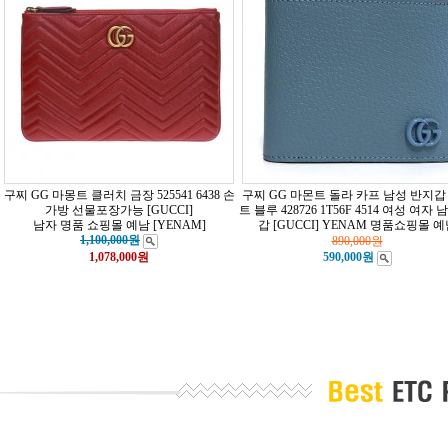
구찌 GG 마몽트 클러치 금장 525541 6438 손
구찌 GG 마몬트 돌라 카프 남성 반지갑
가방 선물포장가능 [GUCCI]
트 블루 428726 1T56F 4514 여성 여자 
남자 명품 쇼핑몰 예남 [YENAM]
갑 [GUCCI]
YENAM 명품쇼핑몰 예
1,100,000원
890,000
원
1,078,000
원
590,000원