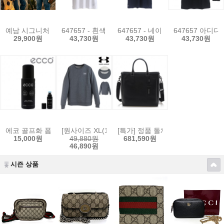
예남 시그니처 오버핏 반팔 라운드 면 100% 티셔츠 남녀공용 빅사이즈
647657 - 흰색 H64604 화이트 아디다스 골프 남성
647657 - 네이비 - H64605 
647657 아디다
29,900원
43,730원
43,730원
43,730원
에코 골프화 폼 클리너 아웃도어 슈케어 9033610-00100 가죽 신발관리용품 운동
[원사이즈 XL(105)] 언더아머 남성 라이벌 플리스 후
[특가] 정품 돌체앤가바나 쇼핑 비텔로
15,000원
49,880원
681,590원
46,890원
시즌 상품