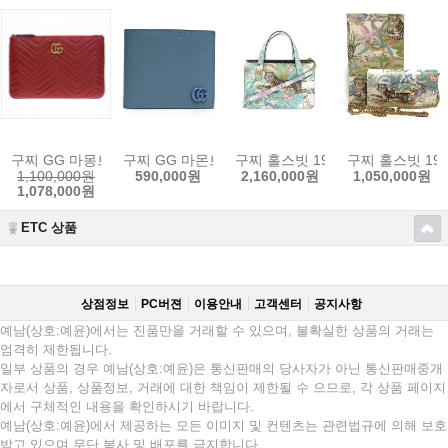
구찌 GG 마몽트 클러치 금장 525541 6438 손 가방 선물포장가능 [GUC
구찌 GG 마몬트 돌라 카프 남성 반지갑 스위트 블루 428
구찌 홀스빗 1955 타이거 숄더백지갑 
구찌 홀스빗 195
1,100,000원
590,000원
2,160,000원
1,050,000원
1,078,000원
ETC 상품
상점정보
PC버젼
이용안내
고객센터
공지사항
예남(상호:예윤)에서는 진품만을 거래할 수 있으며, 불확실한 상품의 거래는
엄격히 제한됩니다.
일부 상품의 경우 예남(상호:예윤)은 통신판매의 당사자가 아닌 통신판매중개
자로서 상품, 상품정보, 거래에 대한 책임이 제한될 수 으므로, 각 상품 페이지
에서 구체적인 내용을 확인하시기 바랍니다.
예남(상호:예윤)에서 제공하는 모든 이미지 및 컨텐츠는 관련법규에 의해 보호
받고 있으며 무단 복사 및 배포를 금지합니다.