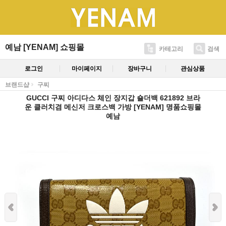
예남 [YENAM] 쇼핑몰
카테고리
검색
로그인
마이페이지
장바구니
관심상품
브랜드샵
구찌
GUCCI 구찌 아디다스 체인 장지갑 숄더백 621892 브라
운 클러치겸 메신저 크로스백 가방 [YENAM] 명품쇼핑몰
예남