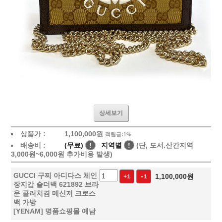
상세보기
상품가 :
1,100,000
원
적립금:1%
배송비 :
(무료)
!
지역별
!
(단, 도서.산간지역
3,000원~6,000원 추가비용 발생)
GUCCI 구찌 아디다스 체인
1,100,000
원
+1
-1
장지갑 숄더백 621892 브라
운 클러치겸 메신저 크로스
백 가방
[YENAM] 명품쇼핑몰 예남