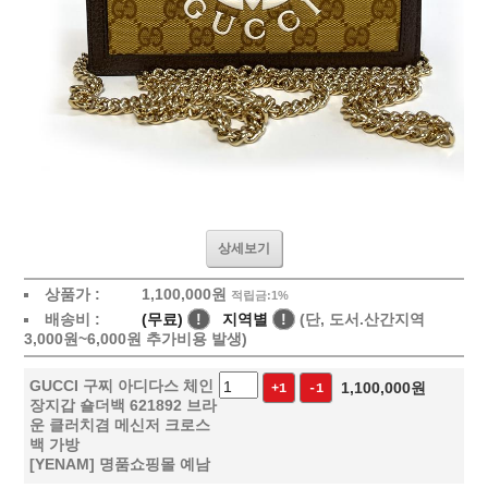
상세보기
상품가 :
1,100,000
원
적립금:1%
배송비 :
(무료)
!
지역별
!
(단, 도서.산간지역
3,000원~6,000원 추가비용 발생)
GUCCI 구찌 아디다스 체인
1,100,000
원
+1
-1
장지갑 숄더백 621892 브라
운 클러치겸 메신저 크로스
백 가방
[YENAM] 명품쇼핑몰 예남