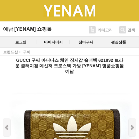
예남 [YENAM] 쇼핑몰
카테고리
검색
로그인
마이페이지
장바구니
관심상품
브랜드샵
구찌
GUCCI 구찌 아디다스 체인 장지갑 숄더백 621892 브라
운 클러치겸 메신저 크로스백 가방 [YENAM] 명품쇼핑몰
예남