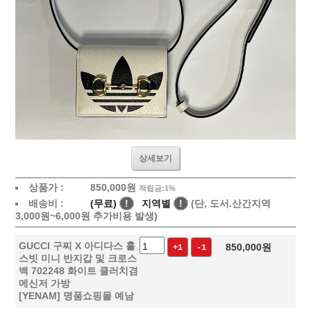
상세보기
상품가 :
850,000
원
적립금:1%
배송비 :
(무료)
!
지역별
!
(단, 도서.산간지역
3,000원~6,000원 추가비용 발생)
GUCCI 구찌 X 아디다스 홀
850,000
원
+1
-1
스빗 미니 반지갑 및 크로스
백 702248 화이트 클러치겸
메신저 가방
[YENAM] 명품쇼핑몰 예남