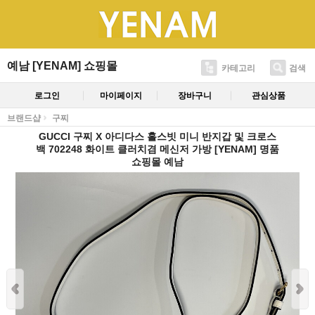
예남 [YENAM] 쇼핑몰
카테고리
검색
로그인
마이페이지
장바구니
관심상품
브랜드샵
구찌
GUCCI 구찌 X 아디다스 홀스빗 미니 반지갑 및 크로스
백 702248 화이트 클러치겸 메신저 가방 [YENAM] 명품
쇼핑몰 예남