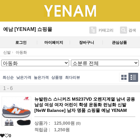
예남 [YENAM] 쇼핑몰
카테고리
검색
로그인
마이페이지
장바구니
관심상품
신발
아동화
최신순
낮은가격
높은가격
상품명
최다리뷰
1 - 6
뉴발란스 스니커즈 MS237VD 오렌지계열 남녀 공용
남성 여성 여자 어린이 학생 운동화 런닝화 신발
[NeW Balance] 남자 명품 쇼핑몰 예남 YENAM
상품가 :
125,000원
(0)
적립금 :
1,250원
0