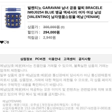
발렌티노 GARAVANI 남녀 공용 팔찌 BRACELE
IW0J0254 BLUE 뱅글 액세서리 여자 여성 남성
[VALENTINO] 남자명품쇼핑몰 예남 [YENAM]
상품가 :
300,000원
(0)
할인가 :
294,000원
적립금 :
2,940원
0
상점정보
PC버젼
이용안내
고객센터
공지사항
예남(상호:예윤)에서는 진품만을 거래할 수 있으며, 불확실한 상품의 거래는
엄격히 제한됩니다.
일부 상품의 경우 예남(상호:예윤)은 통신판매의 당사자가 아닌 통신판매중개
자로서 상품, 상품정보, 거래에 대한 책임이 제한될 수 으므로, 각 상품 페이지
에서 구체적인 내용을 확인하시기 바랍니다.
예남(상호:예윤)에서 제공하는 모든 이미지 및 컨텐츠는 관련법규에 의해 보호
받고 있으며 무단 복사 및 배포를 금지합니다.
예남(YENAM)
상호명 : 예윤 | 대표 : 오주성 | 개인정보관리책임자 : 오주성
사업자등록번호 :212-18-25875 | 통신판매업신고번호 : 제 2017-대전중구-0031호
전화 : 1577-0817 | 팩스 : 042-582-0817