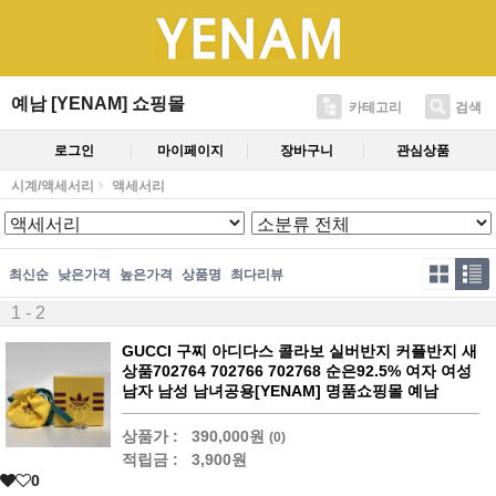
예남 [YENAM] 쇼핑몰
카테고리
검색
로그인
마이페이지
장바구니
관심상품
시계/액세서리
액세서리
최신순
낮은가격
높은가격
상품명
최다리뷰
1 - 2
GUCCI 구찌 아디다스 콜라보 실버반지 커플반지 새
상품702764 702766 702768 순은92.5% 여자 여성
남자 남성 남녀공용[YENAM] 명품쇼핑몰 예남
상품가 :
390,000원
(0)
적립금 :
3,900원
0