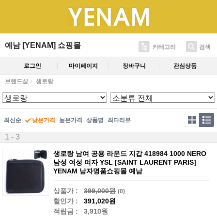
예남 [YENAM] 쇼핑몰
카테고리
검색
로그인
마이페이지
장바구니
관심상품
브랜드샵
생로랑
최신순
낮은가격
높은가격
상품명
최다리뷰
1 - 3
생로랑 남여 공용 라운드 지갑 418984 1000 NERO
남성 여성 여자 YSL [SAINT LAURENT PARIS]
YENAM 남자명품쇼핑몰 예남
상품가 :
399,000원
(0)
할인가 :
391,020원
적립금 :
3,910원