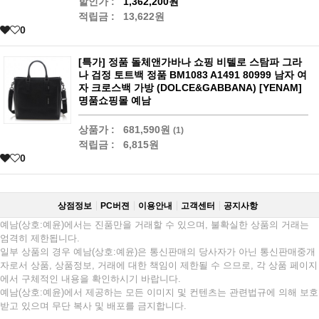
할인가 :
1,362,200원
적립금 :
13,622원
0
[특가] 정품 돌체앤가바나 쇼핑 비텔로 스탐파 그라
나 검정 토트백 정품 BM1083 A1491 80999 남자 여
자 크로스백 가방 (DOLCE&GABBANA) [YENAM]
명품쇼핑몰 예남
상품가 :
681,590원
(1)
적립금 :
6,815원
0
상점정보
PC버젼
이용안내
고객센터
공지사항
예남(상호:예윤)에서는 진품만을 거래할 수 있으며, 불확실한 상품의 거래는
엄격히 제한됩니다.
일부 상품의 경우 예남(상호:예윤)은 통신판매의 당사자가 아닌 통신판매중개
자로서 상품, 상품정보, 거래에 대한 책임이 제한될 수 으므로, 각 상품 페이지
에서 구체적인 내용을 확인하시기 바랍니다.
예남(상호:예윤)에서 제공하는 모든 이미지 및 컨텐츠는 관련법규에 의해 보호
받고 있으며 무단 복사 및 배포를 금지합니다.