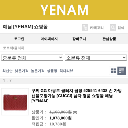
예남 [YENAM] 쇼핑몰
카테고리
검색
로그인
마이페이지
장바구니
관심상품
토트백/클러치
최신순
낮은가격
높은가격
상품명
최다리뷰
1 - 7
구찌 GG 마몽트 클러치 금장 525541 6438 손 가방
선물포장가능 [GUCCI] 남자 명품 쇼핑몰 예남
[YENAM]
상품가 :
1,100,000원
(0)
할인가 :
1,078,000원
적립금 :
10,780원