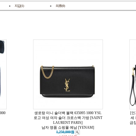
지갑(1)
의류(0)
000
생로랑 미니 숄더백 블랙 635095 1000 YSL
[인
로고 여성 여자 숄더 크로스백 가방 [SAINT
세 
LAURENT PARIS]
금장
남자 명품 쇼핑몰 예남 [YENAM]
1,250,000원