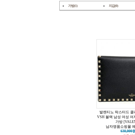
가방(1)
지갑(0)
발렌티노 락스터드 클러
VSH 블랙 남성 여성 
가방 [VALE
남자명품쇼핑몰 예남
630,000