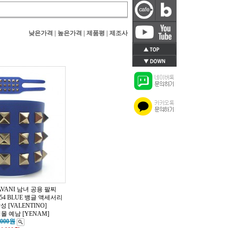
낮은가격
|
높은가격
|
제품평
|
제조사
VANI 남녀 공용 팔찌
0254 BLUE 뱅글 액세서리
 [VALENTINO]
 예남 [YENAM]
,000원