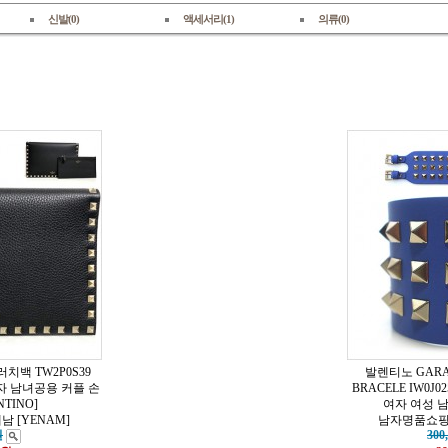
신발(0)
액세서리(1)
의류(0)
치백 TW2P0S39
발렌티노 GARA
여자 남녀공용 커플 손
BRACELE IW0J
NTINO]
여자 여성 남성
 [YENAM]
남자명품쇼핑몰
원
300